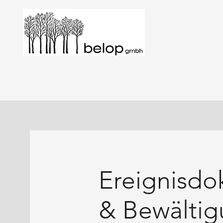
Ereignisdo
& Bewälti