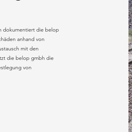
n dokumentiert die belop
chäden anhand von
stausch mit den
tzt die belop gmbh die
estlegung von