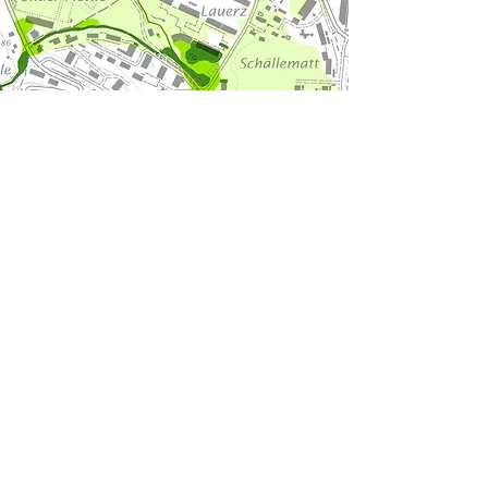
belop gmbh,
Tulpenweg 2,
6060 Sarnen
+41 41 661 02 70